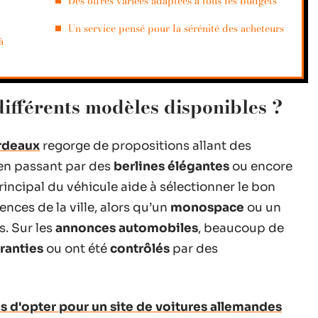
Des offres variées adaptées à tous les budgets
Un service pensé pour la sérénité des acheteurs
à
différents modèles disponibles ?
ordeaux
regorge de propositions allant des
 en passant par des
berlines élégantes
ou encore
 principal du véhicule aide à sélectionner le bon
nces de la ville, alors qu’un
monospace
ou un
. Sur les
annonces automobiles
, beaucoup de
ranties
ou ont été
contrôlés
par des
ns d'opter pour un site de voitures allemandes