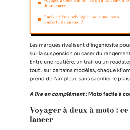
Voyager à deux à moto : ce qu’il faut savoir a
de se lancer
Quels critères privilégier pour une moto
confortable en duo ?
Les marques rivalisent d’ingéniosité pou
sur la suspension ou caser du rangement,
Entre une routière, un trail ou un roadste
tout : sur certains modèles, chaque kilom
prend de l’ampleur, sans sacrifier le plais
A lire en complément :
Moto facile à co
Voyager à deux à moto : ce 
lancer