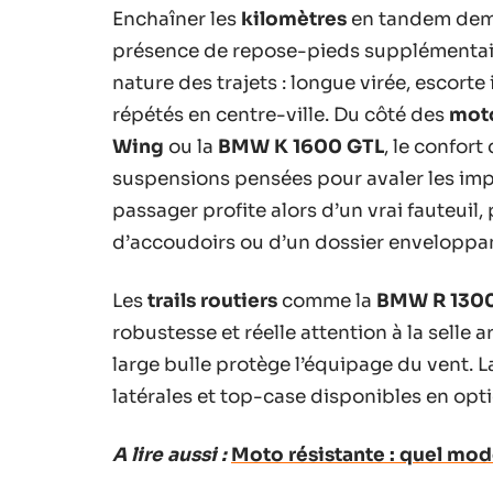
Enchaîner les
kilomètres
en tandem dem
présence de repose-pieds supplémentaire
nature des trajets : longue virée, esco
répétés en centre-ville. Du côté des
moto
Wing
ou la
BMW K 1600 GTL
, le confort
suspensions pensées pour avaler les im
passager profite alors d’un vrai fauteui
d’accoudoirs ou d’un dossier enveloppa
Les
trails routiers
comme la
BMW R 130
robustesse et réelle attention à la selle a
large bulle protège l’équipage du vent. 
latérales et top-case disponibles en opti
A lire aussi :
Moto résistante : quel mod