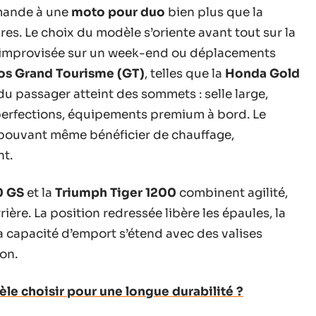
ande à une
moto pour duo
bien plus que la
s. Le choix du modèle s’oriente avant tout sur la
rte improvisée sur un week-end ou déplacements
s Grand Tourisme (GT)
, telles que la
Honda Gold
 du passager atteint des sommets : selle large,
perfections, équipements premium à bord. Le
l, pouvant même bénéficier de chauffage,
nt.
0 GS
et la
Triumph Tiger 1200
combinent agilité,
rrière. La position redressée libère les épaules, la
La capacité d’emport s’étend avec des valises
on.
èle choisir pour une longue durabilité ?