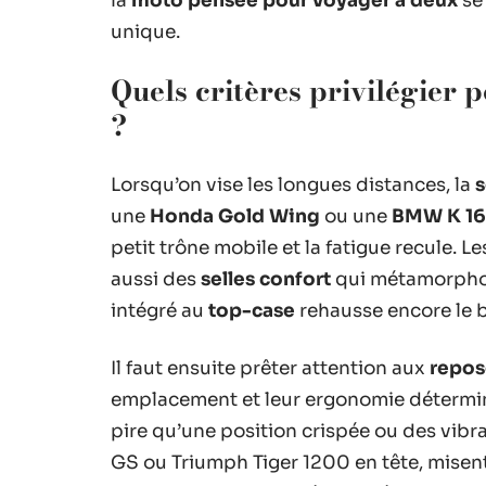
la
moto pensée pour voyager à deux
se 
unique.
Quels critères privilégier
?
Lorsqu’on vise les longues distances, la
s
une
Honda Gold Wing
ou une
BMW K 16
petit trône mobile et la fatigue recule. 
aussi des
selles confort
qui métamorphose
intégré au
top-case
rehausse encore le b
Il faut ensuite prêter attention aux
repos
emplacement et leur ergonomie déterminen
pire qu’une position crispée ou des vibr
GS ou Triumph Tiger 1200 en tête, misen